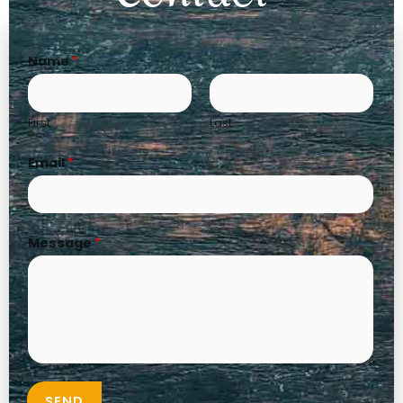
Name
*
First
Last
Email
*
Message
*
SEND