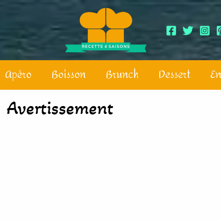
Apéro
Boisson
Brunch
Dessert
En
Avertissement