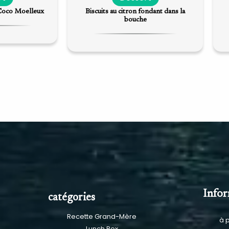
Coco Moelleux
Biscuits au citron fondant dans la
bouche
Info
catégories
Recette Grand-Mère
à 
Lunch Box