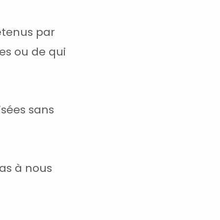
détenus par
es ou de qui
risées sans
pas à nous