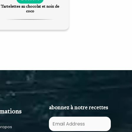
Tartelettes au chocolat et noix de
coco
abonnez à notre recettes
rmations
E
propos
m