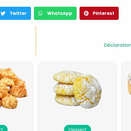
Twitter
WhatsApp
Pinterest
Déclaration
rt
Dessert