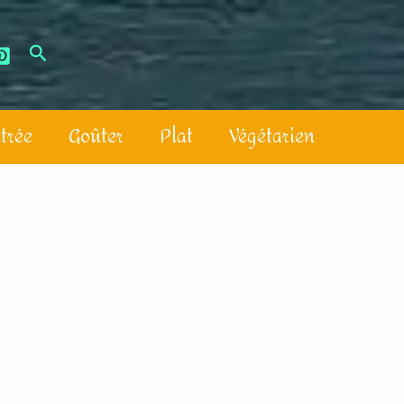
trée
Goûter
Plat
Végétarien