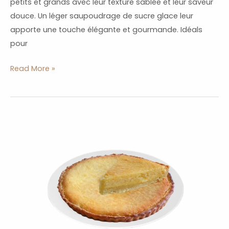
petits et grands avec leur texture sablée et leur saveur
douce. Un léger saupoudrage de sucre glace leur
apporte une touche élégante et gourmande. Idéals
pour
Read More »
Tarte
Frangipane
Citron
:
Dessert
Fondant
et
Acidulé