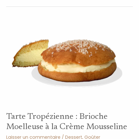
Tarte
Tropézienne
:
Brioche
Moelleuse
à
la
Crème
Mousseline
Tarte Tropézienne : Brioche
Moelleuse à la Crème Mousseline
Laisser un commentaire
/
Dessert
,
Goûter