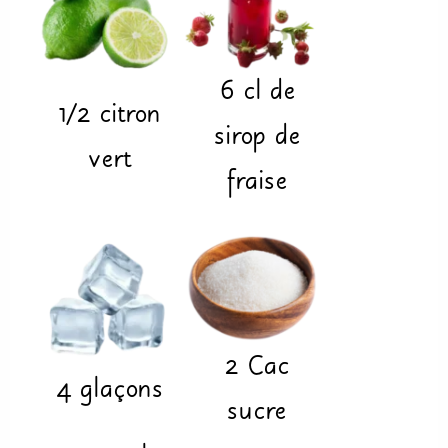
6
cl
de
1/2
citron
sirop de
vert
fraise
2
Cac
4
glaçons
sucre