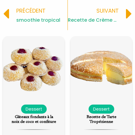
Prev
PRÉCÉDENT
SUIVANT
smoothie tropical
Recette de Crème Dessert au Citron
Dessert
Dessert
Gâteaux fondants à la
Recette de Tarte
noix de coco et confiture
Tropézienne