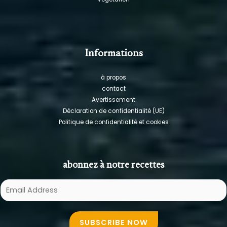
Informations
à propos
contact
Avertissement
Déclaration de confidentialité (UE)
Politique de confidentialité et cookies
abonnez à notre recettes
E
m
a
SUBSCRIBE NOW
i