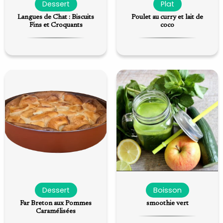
Dessert
Plat
Langues de Chat : Biscuits
Poulet au curry et lait de
Fins et Croquants
coco
Dessert
Boisson
Far Breton aux Pommes
smoothie vert
Caramélisées