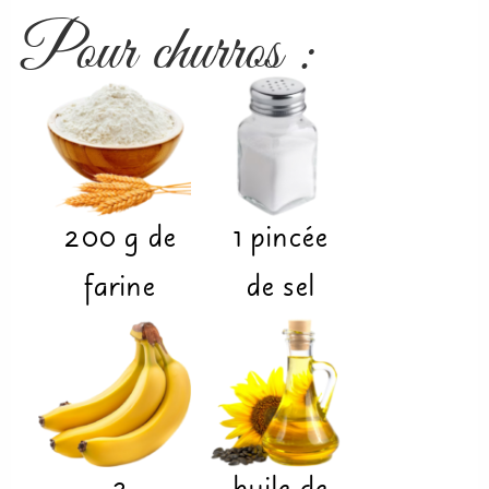
Pour churros :
200
g
de
1
pincée
farine
de sel