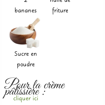
2
huile de
bananes
friture
Sucre en
poudre
Pour la crème
pâtissière :
cliquer ici