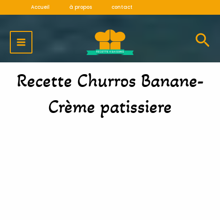
Aller
Accueil
à propos
contact
au
MAIN
contenu
MENU
Recette Churros Banane-
Crème patissiere