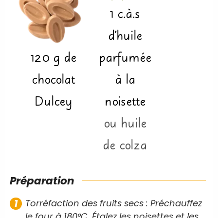
1
c.à.s
d'huile
120
g
de
parfumée
chocolat
à la
Dulcey
noisette
ou huile
de colza
Préparation
Torréfaction des fruits secs : Préchauffez
le four à 180°C. Étalez les noisettes et les