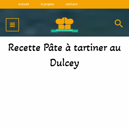
Aller
Accueil
à propos
contact
au
MAIN
contenu
MENU
Recette Pâte à tartiner au
Dulcey