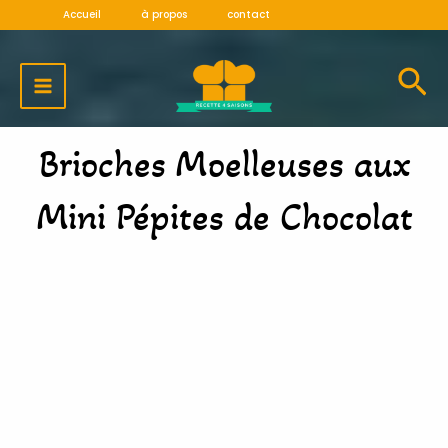
Aller
Accueil
à propos
contact
au
MAIN
contenu
MENU
Brioches Moelleuses aux
Mini Pépites de Chocolat