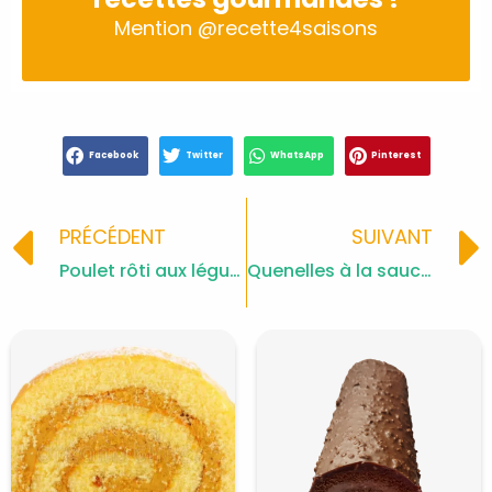
Mention
@recette4saisons
Facebook
Twitter
WhatsApp
Pinterest
Prev
PRÉCÉDENT
SUIVANT
Poulet rôti aux légumes
Quenelles à la sauce tomate