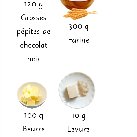
120
g
Grosses
300
g
pépites de
Farine
chocolat
noir
100
g
10
g
Beurre
Levure