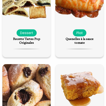
Dessert
Plat
Recette Tartes Pop
Quenelles à la sauce
Originales
tomate