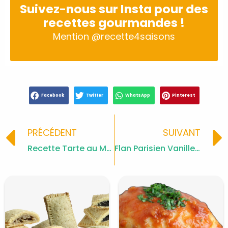
Suivez-nous sur Insta pour des
recettes gourmandes !
Mention
@recette4saisons
Facebook
Twitter
WhatsApp
Pinterest
Prev
PRÉCÉDENT
SUIVANT
Recette Tarte au Mètre Fraises Chocolat
Flan Parisien Vanille: Recette Gourmande Jacques Genin