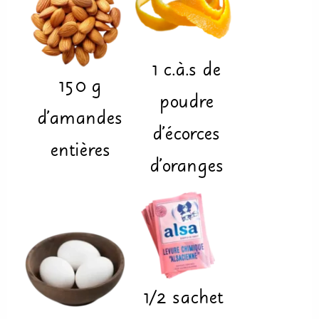
1
c.à.s
de
150
g
poudre
d'amandes
d'écorces
entières
d'oranges
1/2
sachet