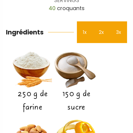
SERVINGS
40
croquants
Ingrédients
1x
2x
3x
250
g
de
150
g
de
farine
sucre