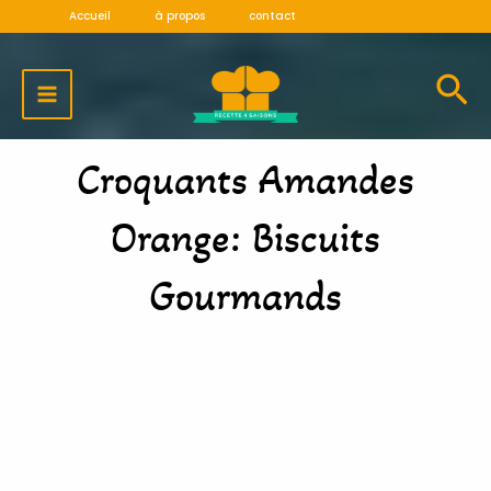
Aller
Accueil
à propos
contact
au
MAIN
contenu
MENU
Croquants Amandes
Orange: Biscuits
Gourmands