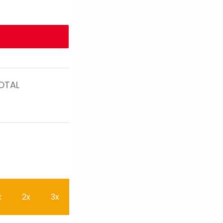
OTAL
x
2x
3x