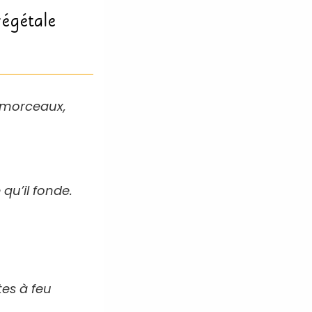
végétale
s morceaux,
 qu’il fonde.
tes à feu