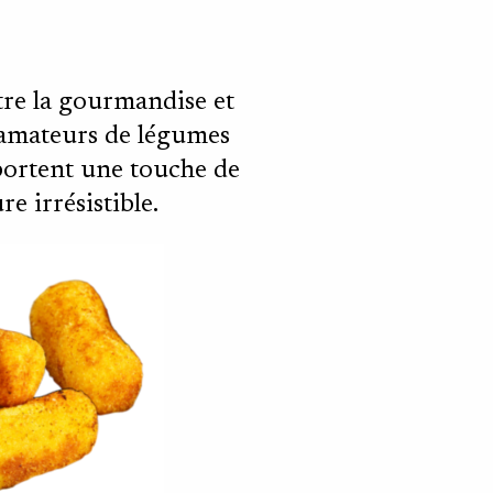
ur
ntre la gourmandise et
s amateurs de légumes
pportent une touche de
e irrésistible.