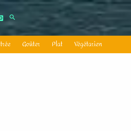
trée
Goûter
Plat
Végétarien