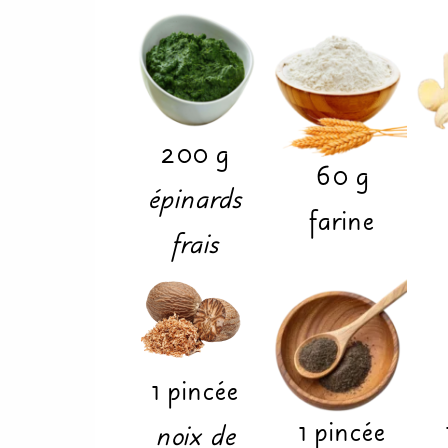
200
g
60
g
épinards
farine
frais
1
pincée
1
pincée
noix de