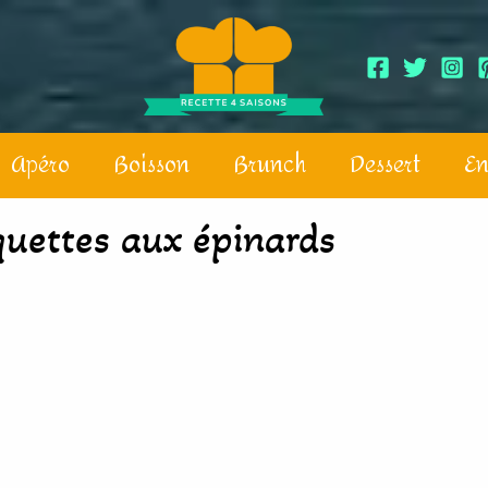
Apéro
Boisson
Brunch
Dessert
En
quettes aux épinards