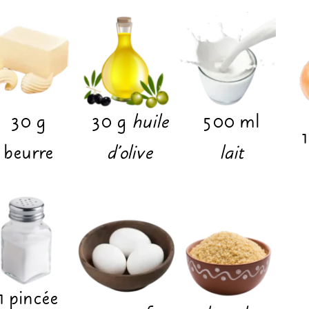
30
g
30
g
huile
500
ml
1
beurre
d’olive
lait
1
pincée