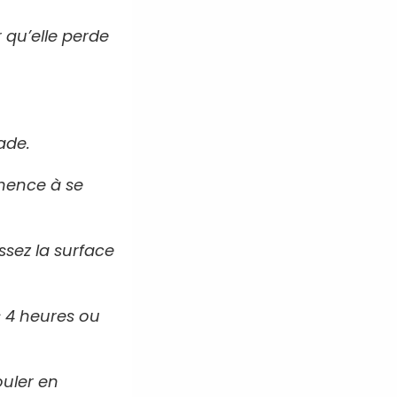
 qu’elle perde
ade.
mence à se
ssez la surface
s 4 heures ou
ouler en