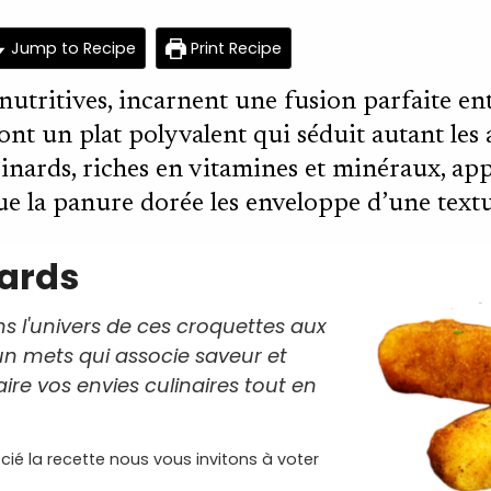
minutes
ho
Jump to Recipe
Print Recipe
 nutritives, incarnent une fusion parfaite e
 sont un plat polyvalent qui séduit autant le
pinards, riches en vitamines et minéraux, a
ue la panure dorée les enveloppe d’une textur
ards
ns l'univers de ces croquettes aux
 un mets qui associe saveur et
faire vos envies culinaires tout en
cié la recette nous vous invitons à voter