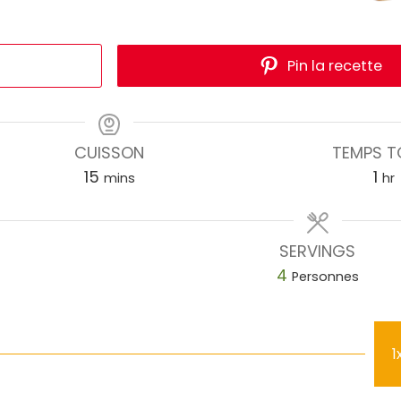
Pin la recette
CUISSON
TEMPS T
15
1
mins
hr
SERVINGS
4
Personnes
1