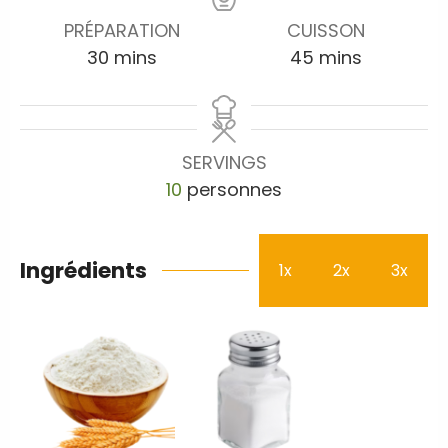
PRÉPARATION
CUISSON
30
mins
45
mins
SERVINGS
10
personnes
Ingrédients
1x
2x
3x