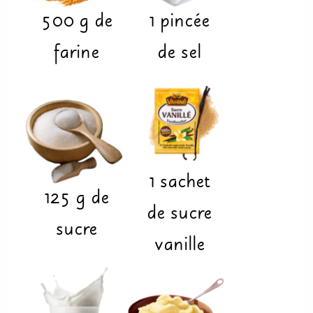
500
g
de
1
pincée
farine
de sel
1
sachet
125
g
de
de sucre
sucre
vanille