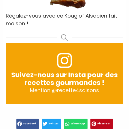
Régalez-vous avec ce Kouglof Alsacien fait
maison !
Suivez-nous sur Insta pour des
recettes gourmandes !
Mention
@recette4saisons
Facebook
Twitter
WhatsApp
Pinterest