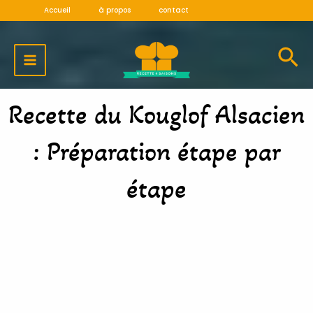
Aller
Accueil
à propos
contact
au
MAIN
contenu
MENU
Recette du Kouglof Alsacien
: Préparation étape par
étape