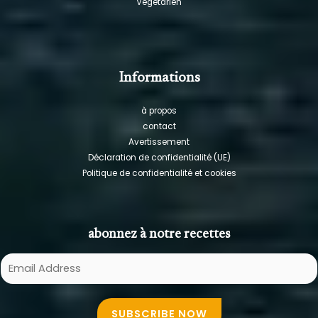
Végétarien
Informations
à propos
contact
Avertissement
Déclaration de confidentialité (UE)
Politique de confidentialité et cookies
abonnez à notre recettes
E
m
a
SUBSCRIBE NOW