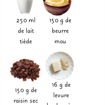
250
ml
150
g
de
de lait
beurre
tiède
mou
16
g
de
150
g
de
levure
raisin sec