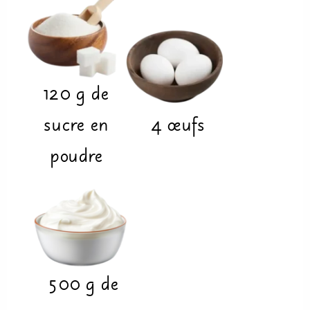
120
g
de
sucre en
4
œufs
poudre
500
g
de