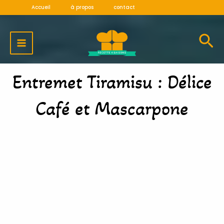
Aller
Accueil
à propos
contact
au
MAIN
contenu
MENU
Entremet Tiramisu : Délice
Café et Mascarpone