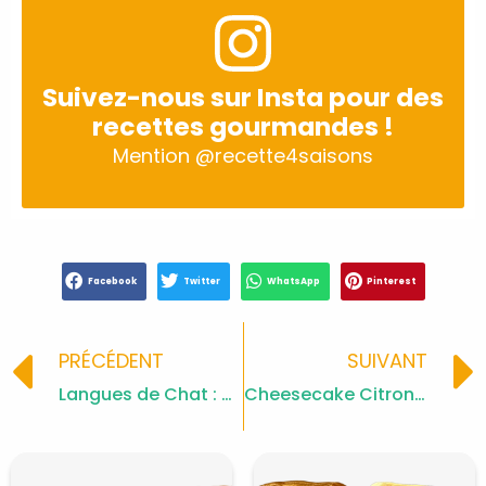
Suivez-nous sur Insta pour des
recettes gourmandes !
Mention
@recette4saisons
Facebook
Twitter
WhatsApp
Pinterest
Prev
PRÉCÉDENT
SUIVANT
Langues de Chat : Biscuits Fins et Croquants
Cheesecake Citron et Fromage Blanc