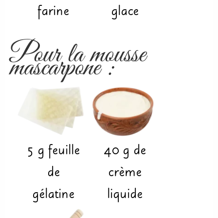
farine
glace
Pour la mousse
mascarpone :
5
g feuille
40
g
de
de
crème
gélatine
liquide