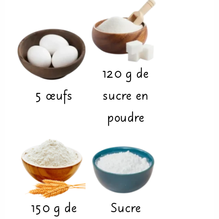
120
g
de
5
œufs
sucre en
poudre
150
g
de
Sucre