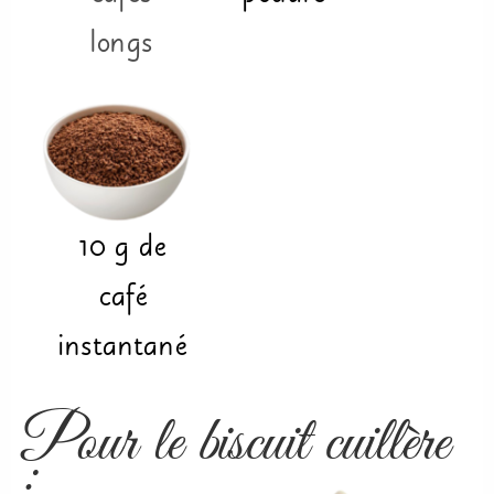
longs
10
g
de
café
instantané
Pour le biscuit cuillère
: