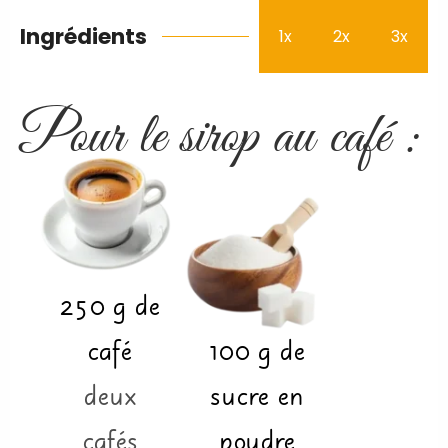
Ingrédients
1x
2x
3x
Pour le sirop au café :
250
g
de
café
100
g
de
deux
sucre en
cafés
poudre