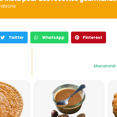
aisons
Twitter
WhatsApp
Pinterest
Macaroné 