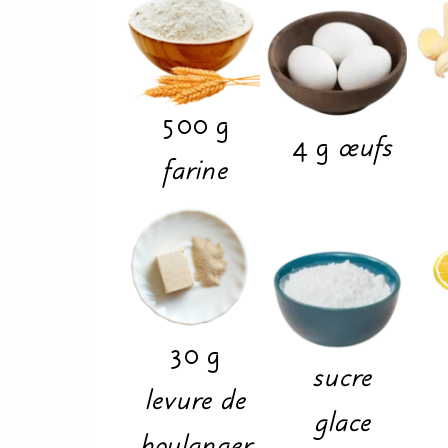
500
g
4
g
œufs
farine
30
g
sucre
levure de
glace
boulanger