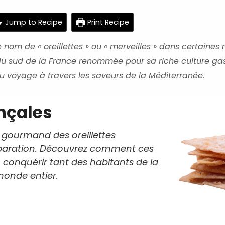
minutes
hours
ho
Jump to Recipe
Print Recipe
nom de « oreillettes » ou « merveilles » dans certaines 
n du sud de la France renommée pour sa riche culture ga
 au voyage à travers les saveurs de la Méditerranée.
ençales
s gourmand des oreillettes
éparation. Découvrez comment ces
u conquérir tant des habitants de la
monde entier.