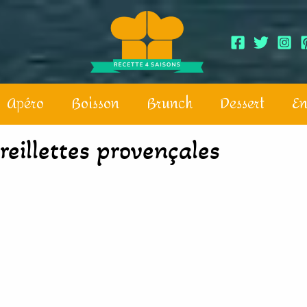
Apéro
Boisson
Brunch
Dessert
En
reillettes provençales