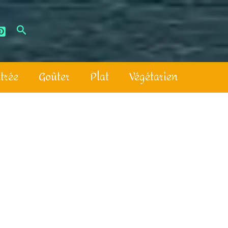
trée
Goûter
Plat
Végétarien