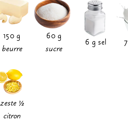
150
g
60
g
6
g
sel
7
beurre
sucre
zeste ½
citron