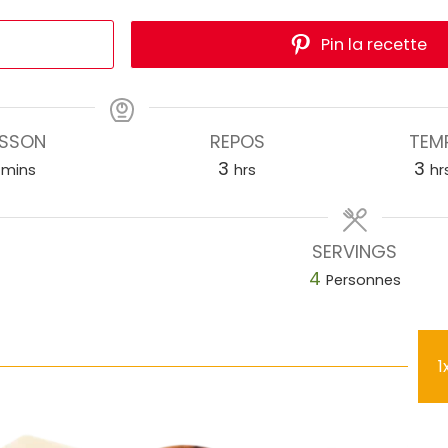
Pin la recette
ISSON
REPOS
TEM
3
3
mins
hrs
hr
SERVINGS
4
Personnes
1