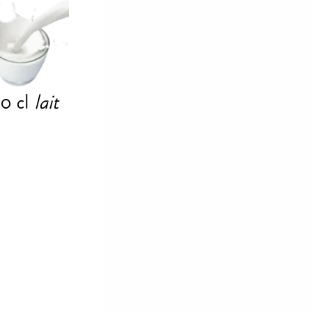
0
cl
lait