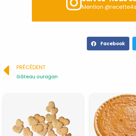
Mention
@recette4s
Facebook
Prev
PRÉCÉDENT
Gâteau ouragan