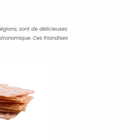
urs
minutes
régions, sont de délicieuses
stronomique. Ces friandises