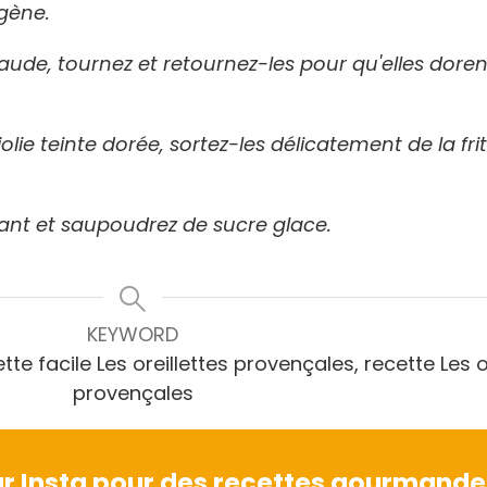
gène.
haude, tournez et retournez-les pour qu'elles dor
olie teinte dorée, sortez-les délicatement de la frit
bant et saupoudrez de sucre glace.
KEYWORD
tte facile Les oreillettes provençales, recette Les o
provençales
r Insta pour des recettes gourmande