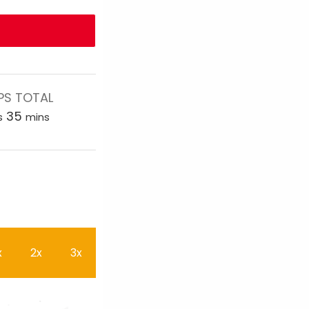
PS TOTAL
35
s
mins
x
2x
3x