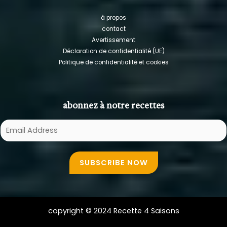
à propos
contact
Avertissement
Déclaration de confidentialité (UE)
Politique de confidentialité et cookies
abonnez à notre recettes
E
m
a
SUBSCRIBE NOW
i
l
A
d
copyright © 2024 Recette 4 Saisons
d