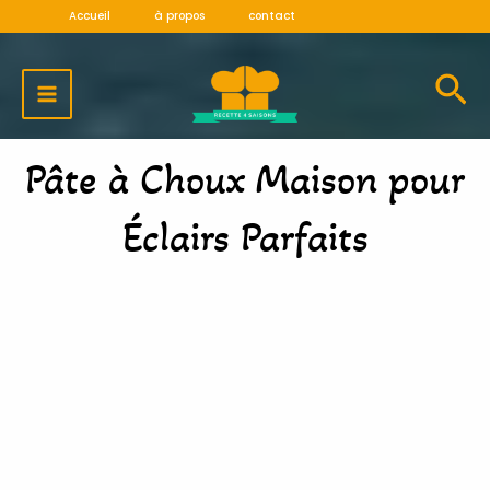
Aller
Accueil
à propos
contact
au
MAIN
contenu
MENU
Pâte à Choux Maison pour
Éclairs Parfaits