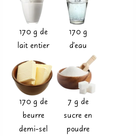
170
g
de
170
g
lait entier
d'eau
170
g
de
7
g
de
beurre
sucre en
demi-sel
poudre