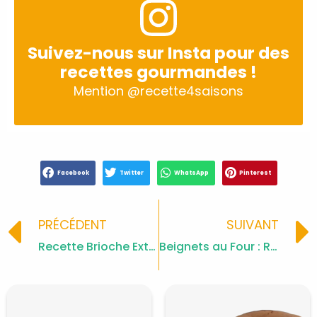
Suivez-nous sur Insta pour des
recettes gourmandes !
Mention
@recette4saisons
Facebook
Twitter
WhatsApp
Pinterest
Prev
PRÉCÉDENT
SUIVANT
Recette Brioche Extra Moelleuse
Beignets au Four : Recette Facile et Délicieuse