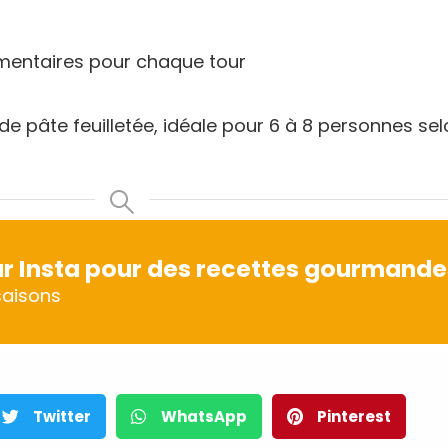
émentaires pour chaque tour
e pâte feuilletée, idéale pour 6 à 8 personnes sel
r Insta pour des recettes gourmande
aisons
Twitter
WhatsApp
Pinterest