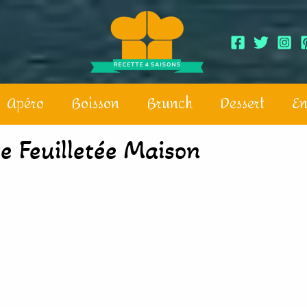
Apéro
Boisson
Brunch
Dessert
En
e Feuilletée Maison