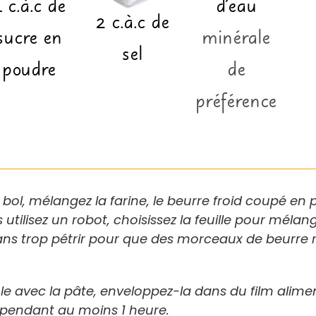
4
c.à.c
de
d'eau
2
c.à.c
de
sucre en
minérale
sel
poudre
de
préférence
bol, mélangez la farine, le beurre froid coupé en p
s utilisez un robot, choisissez la feuille pour mélan
ans trop pétrir pour que des morceaux de beurre r
e avec la pâte, enveloppez-la dans du film alimen
r pendant au moins 1 heure.