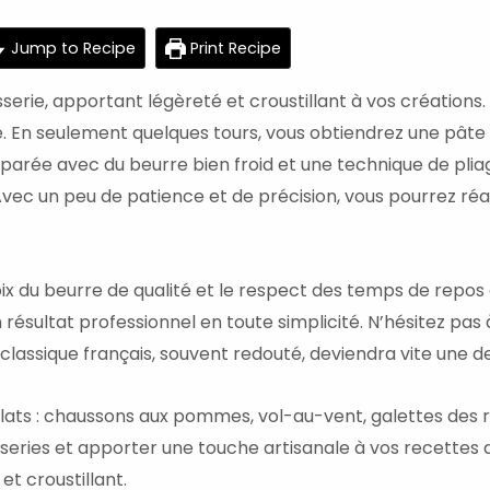
hour
Jump to Recipe
Print Recipe
serie, apportant légèreté et croustillant à vos créations
. En seulement quelques tours, vous obtiendrez une pâte fe
éparée avec du beurre bien froid et une technique de pli
Avec un peu de patience et de précision, vous pourrez réa
oix du beurre de qualité et le respect des temps de repos 
résultat professionnel en toute simplicité. N’hésitez pas 
e classique français, souvent redouté, deviendra vite une de
ts : chaussons aux pommes, vol-au-vent, galettes des roi
series et apporter une touche artisanale à vos recettes 
et croustillant.