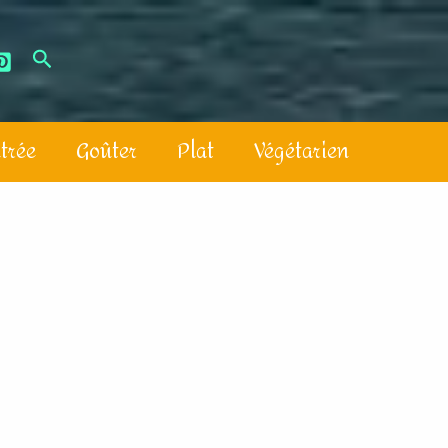
trée
Goûter
Plat
Végétarien