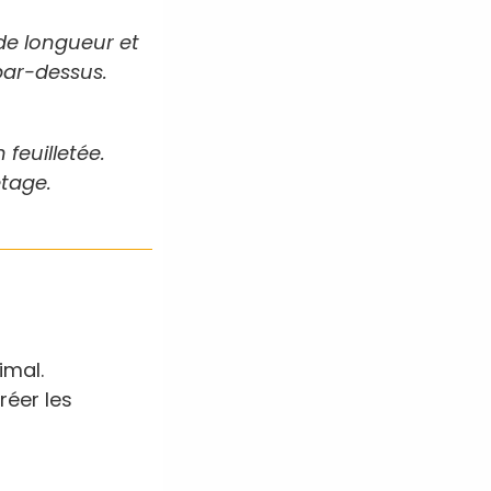
 de longueur et
 par-dessus.
 feuilletée.
etage.
imal.
réer les