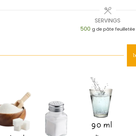
SERVINGS
500
g de pâte feuilletée
1
90
ml