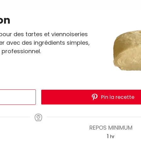
on
pour des tartes et viennoiseries
iser avec des ingrédients simples,
 professionnel.
Pin la recette
REPOS MINIMUM
1
hr