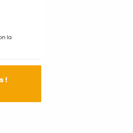
on la
s !