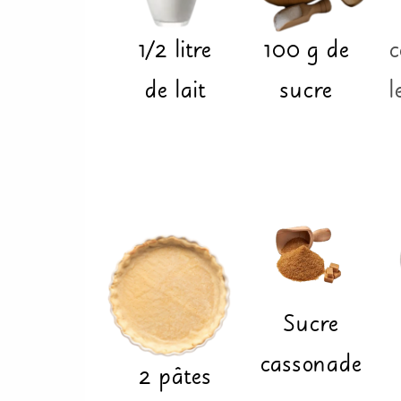
1/2
litre
100
g
de
c
de lait
sucre
l
Sucre
cassonade
2
pâtes