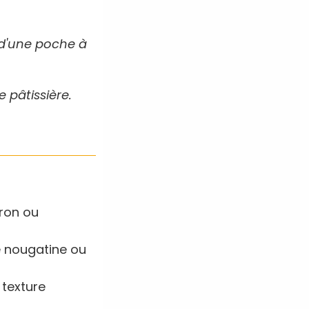
e d'une poche à
 pâtissière.
ron ou
e nougatine ou
 texture