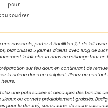
pour
saupoudrer
 une casserole, portez à ébullition ½ L de lait ave
s, blanchissez 5 jaunes d'œufs avec 100g de sucr
doucement le lait chaud dans ce mélange tout en 
a préparation sur feu doux en continuant de remue
sez la crème dans un récipient, filmez au contact e
1 heure.
: Étalez une pâte sablée et découpez des bandes d
rouleaux ou cornets préalablement graissés. Badi
es pour la dorure), saupoudrez de sucre cassona