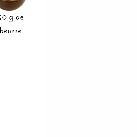
50
g
de
beurre