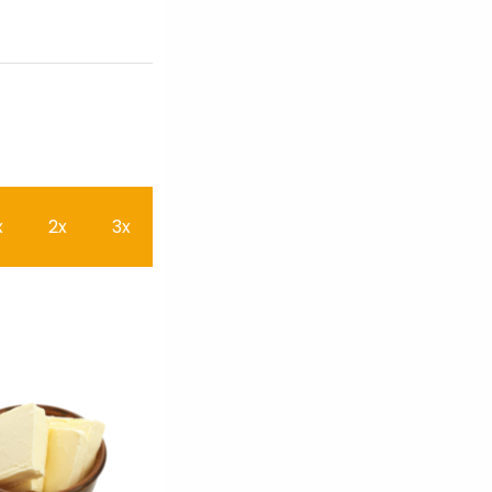
x
2x
3x