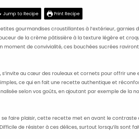
minutes
ho
Jump to Recipe
Print Recipe
petites gourmandises croustillantes à l’extérieur, garnie
douceur de la crème pâtissière à la texture légère et croq
un moment de convivialité, ces bouchées sucrées raviront 
, s’invite au cœur des rouleaux et cornets pour offrir une
imples, ce qui en fait une recette authentique et réconfor
onnalisée selon vos goûts, en ajoutant par exemple de la n
e faire plaisir, cette recette met en avant le contraste 
fficile de résister à ces délices, surtout lorsqu’ils sont 