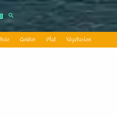
trée
Goûter
Plat
Végétarien