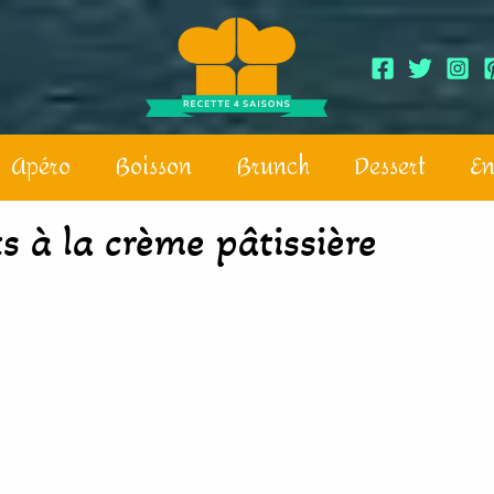
Apéro
Boisson
Brunch
Dessert
En
s à la crème pâtissière