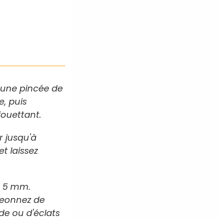
c une pincée de
e, puis
fouettant.
r jusqu'à
t laissez
e 5 mm.
geonnez de
de ou d'éclats