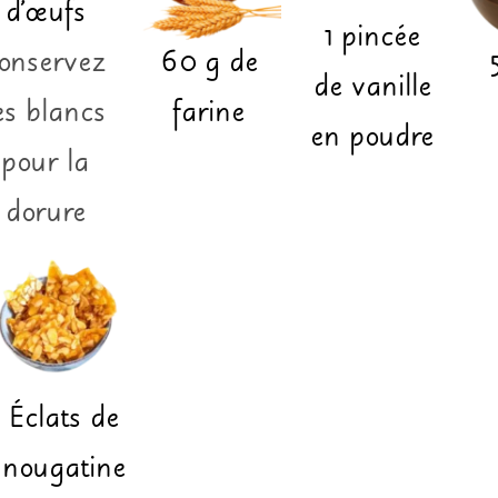
d'œufs
1
pincée
onservez
60
g
de
de vanille
es blancs
farine
en poudre
pour la
dorure
Éclats de
nougatine