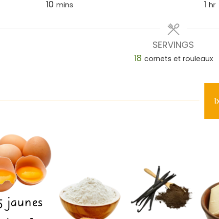
10
1
mins
hr
SERVINGS
18
cornets et rouleaux
1
5
jaunes