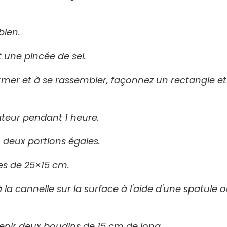
bien.
t une pincée de sel.
er et à se rassembler, façonnez un rectangle et
rateur pendant 1 heure.
n deux portions égales.
es de 25×15 cm.
 la cannelle sur la surface à l'aide d'une spatule 
enir deux boudins de 15 cm de long.