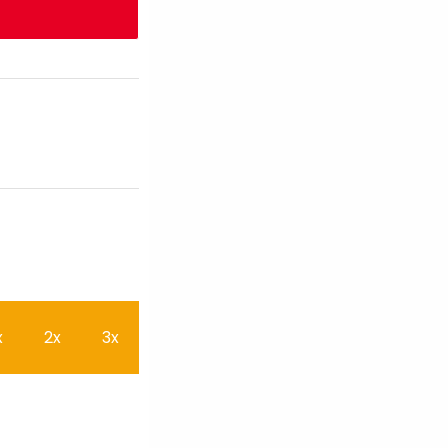
x
2x
3x