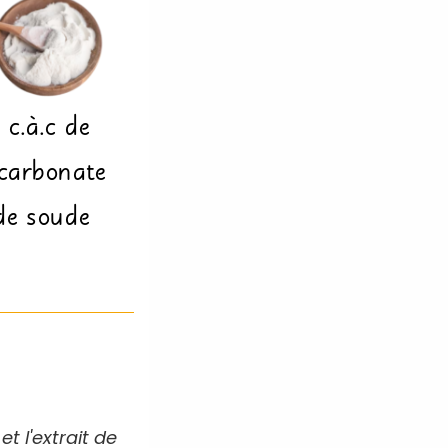
c.à.c
de
carbonate
de soude
t l'extrait de