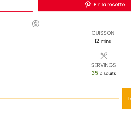
Pin la recette
CUISSON
12
mins
SERVINGS
35
biscuits
1
: