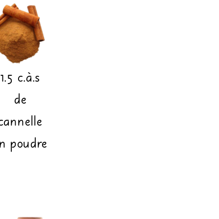
1.5
c.à.s
de
cannelle
n poudre