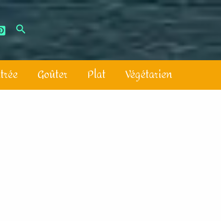
trée
Goûter
Plat
Végétarien