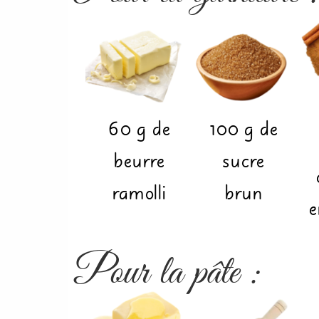
60
g
de
100
g
de
beurre
sucre
ramolli
brun
e
Pour la pâte :