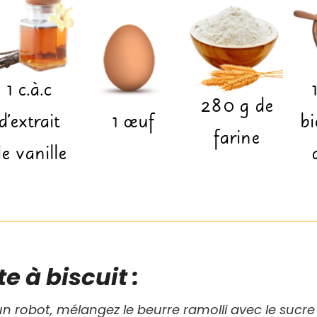
1
c.à.c
1
280
g
de
d'extrait
1
œuf
bi
farine
e vanille
e à biscuit :
n robot, mélangez le beurre ramolli avec le sucre e