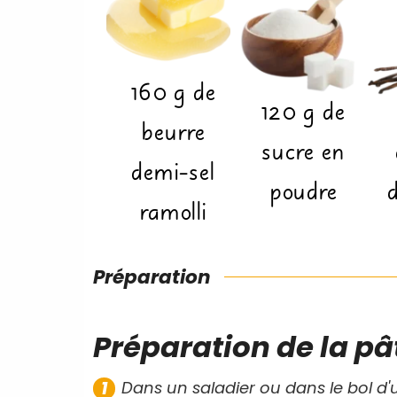
160
g
de
120
g
de
beurre
sucre en
demi-sel
poudre
d
ramolli
Préparation
Préparation de la pât
Dans un saladier ou dans le bol d'u