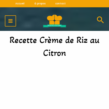
Aller
Accueil
à propos
contact
au
MAIN
contenu
MENU
Recette Crème de Riz au
Citron