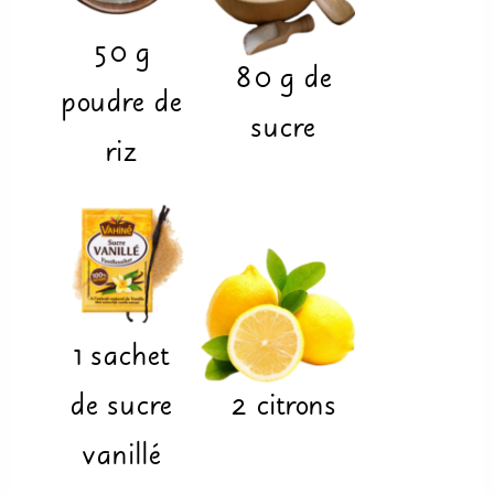
50
g
80
g
de
poudre de
sucre
riz
1
sachet
de sucre
2
citrons
vanillé