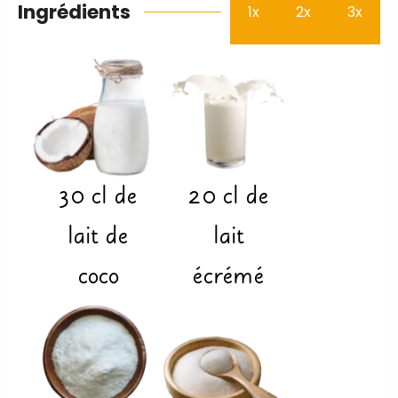
Ingrédients
1x
2x
3x
30
cl
de
20
cl
de
lait de
lait
coco
écrémé