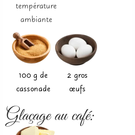
température
ambiante
100
g
de
2
gros
cassonade
œufs
Glaçage au café: