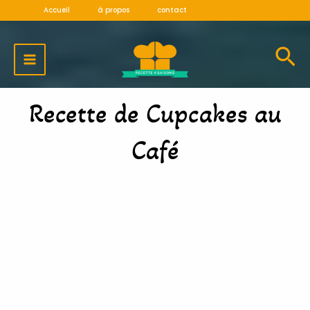
Aller
Accueil
à propos
contact
au
MAIN
contenu
MENU
Recette de Cupcakes au
Café