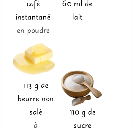
café
60
ml
de
instantané
lait
en poudre
113
g
de
beurre non
salé
110
g
de
à
sucre