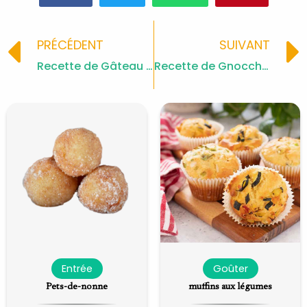
Prev
PRÉCÉDENT
SUIVANT
Recette de Gâteau Bi-couche Chocolat & Mascarpone
Recette de Gnocchi à la Ricotta et Sauce au Beurre Doré
Entrée
Goûter
Pets-de-nonne
muffins aux légumes