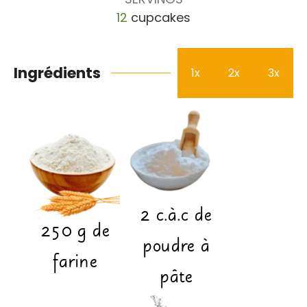
12
cupcakes
Ingrédients
1x
2x
3x
2
c.à.c
de
250
g
de
poudre à
farine
pâte