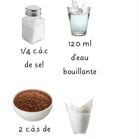
120
ml
1/4
c.à.c
d'eau
de sel
bouillante
2
c.à.s
de