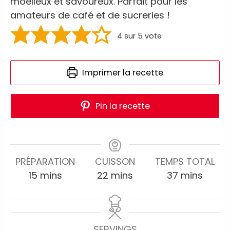
moelleux et savoureux. Parfait pour les
amateurs de café et de sucreries !
4
sur 5 vote
Imprimer la recette
Pin la recette
PRÉPARATION
CUISSON
TEMPS TOTAL
15
mins
22
mins
37
mins
SERVINGS