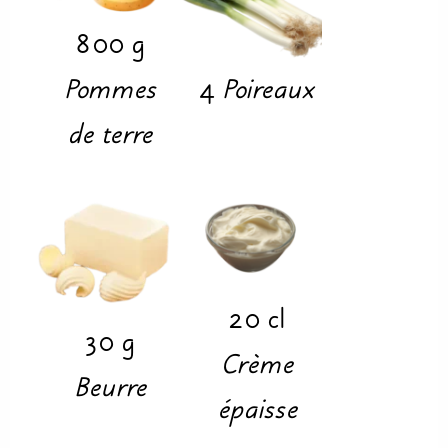
800
g
Pommes
4
Poireaux
de terre
20
cl
30
g
Crème
Beurre
épaisse