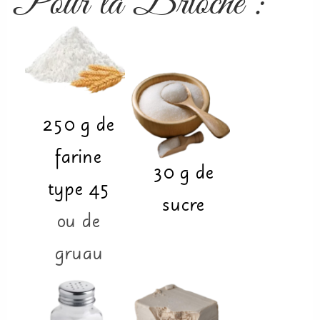
Pour la Brioche :
250
g
de
farine
30
g
de
type 45
sucre
ou de
gruau