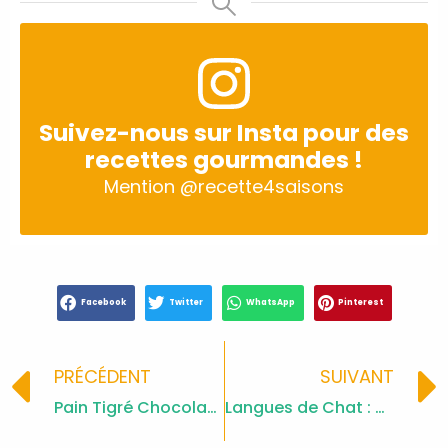
Suivez-nous sur Insta pour des
recettes gourmandes !
Mention
@recette4saisons
Facebook
Twitter
WhatsApp
Pinterest
Prev
PRÉCÉDENT
SUIVANT
Pain Tigré Chocolat : Recette Gourmande
Langues de Chat : Biscuits Fins et Croquants