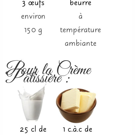
3
œufs
beurre
environ
à
150 g
température
ambiante
Pour la Crème
Pâtissière :
25
cl
de
1
c.à.c
de