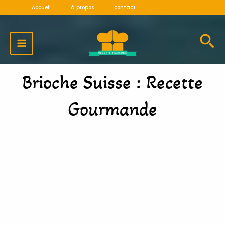
Aller
Accueil
à propos
contact
au
MAIN
contenu
MENU
Brioche Suisse : Recette
Gourmande