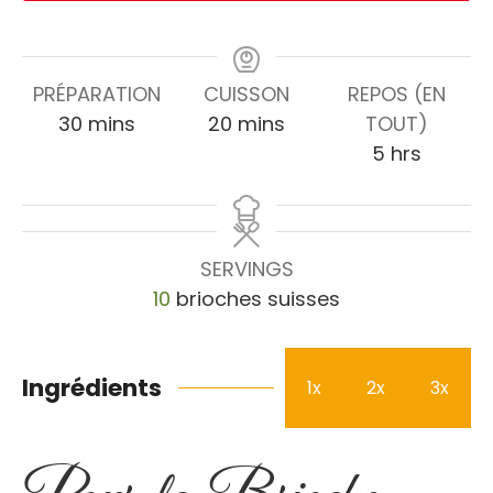
PRÉPARATION
CUISSON
REPOS (EN
30
mins
20
mins
TOUT)
5
hrs
SERVINGS
10
brioches suisses
Ingrédients
1x
2x
3x