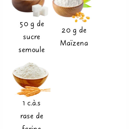
50
g
de
20
g
de
sucre
Maïzena
semoule
1
c.à.s
rase
de