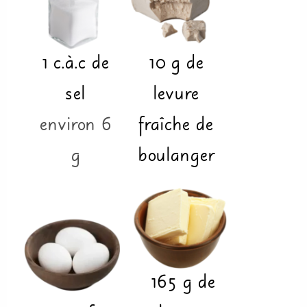
1
c.à.c
de
10
g
de
sel
levure
environ 6
fraîche de
g
boulanger
165
g
de