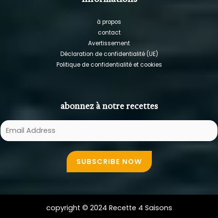
à propos
contact
Avertissement
Déclaration de confidentialité (UE)
Politique de confidentialité et cookies
abonnez à notre recettes
E
m
a
SUBSCRIBE NOW
i
l
A
d
copyright © 2024 Recette 4 Saisons
d