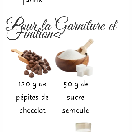
farine
Pour la Garniture et
Finition :
120
g
de
50
g
de
pépites de
sucre
chocolat
semoule