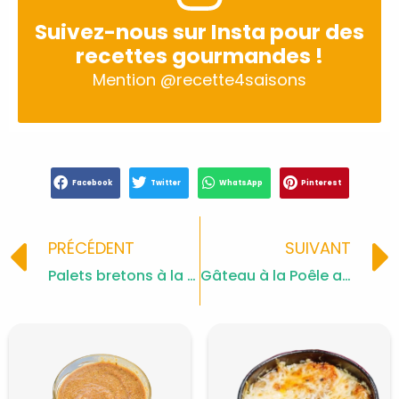
Suivez-nous sur Insta pour des
recettes gourmandes !
Mention
@recette4saisons
Facebook
Twitter
WhatsApp
Pinterest
Prev
PRÉCÉDENT
SUIVANT
Palets bretons à la confiture
Gâteau à la Poêle avec 1 œuf Recette Traditionnel