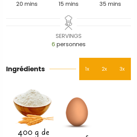
20
mins
15
mins
35
mins
SERVINGS
6
personnes
Ingrédients
1x
2x
3x
400
g
de