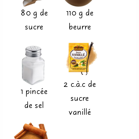
80
g
de
110
g
de
sucre
beurre
2
c.à.c
de
1
pincée
sucre
de sel
vanillé