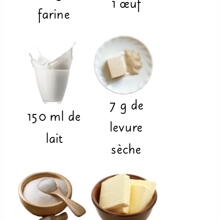
1
œuf
farine
7
g
de
150
ml
de
levure
lait
sèche