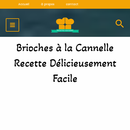
Aller
Accueil
à propos
contact
au
MAIN
contenu
MENU
Brioches à la Cannelle
Recette Délicieusement
Facile