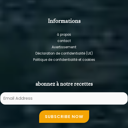
Informations
à propos
contact
Avertissement
Déclaration de confidentialité (UE)
Politique de confidentialité et cookies
abonnez à notre recettes
E
m
a
SUBSCRIBE NOW
i
l