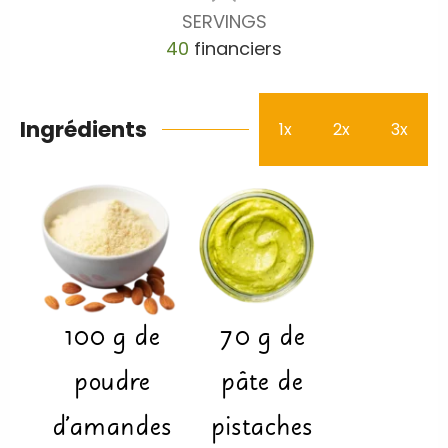
SERVINGS
40
financiers
Ingrédients
1x
2x
3x
100
g
de
70
g
de
poudre
pâte de
d'amandes
pistaches