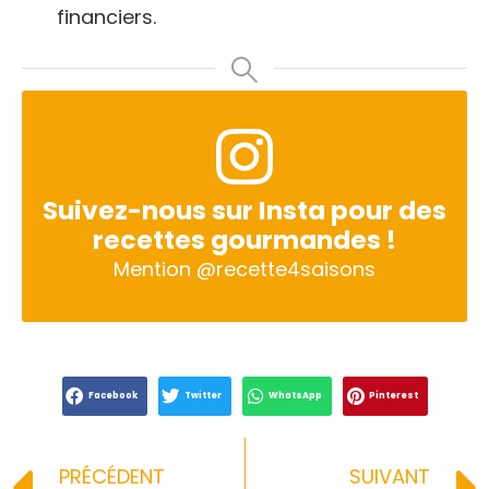
financiers.
Suivez-nous sur Insta pour des
recettes gourmandes !
Mention
@recette4saisons
Facebook
Twitter
WhatsApp
Pinterest
PRÉCÉDENT
SUIVANT