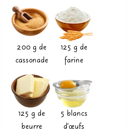
200
g
de
125
g
de
cassonade
farine
125
g
de
5
blancs
beurre
d’œufs