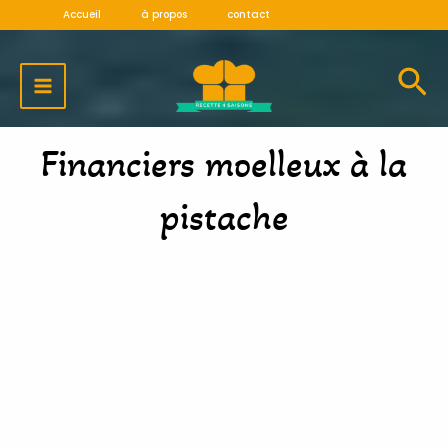
Aller
Accueil
à propos
contact
au
MAIN
contenu
MENU
Financiers moelleux à la
pistache