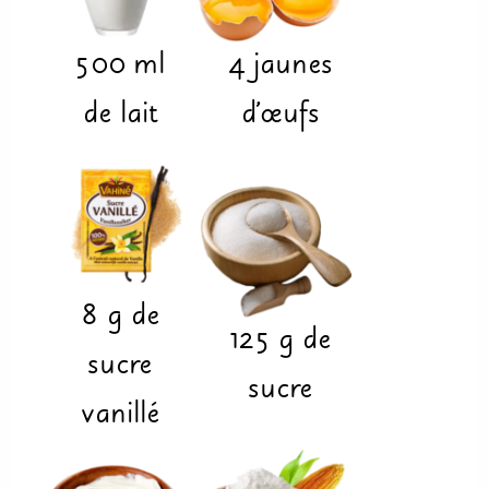
500
ml
4
jaunes
de lait
d'œufs
8
g
de
125
g
de
sucre
sucre
vanillé