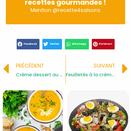
recettes gourmandes !
Mention
@recette4saisons
Facebook
Twitter
WhatsApp
Pinterest
Prev
PRÉCÉDENT
SUIVANT
Crème dessert au caramel façon Danette
Feuilletés à la crème pâtissière