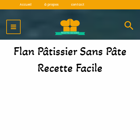
Aller
Accueil
à propos
contact
au
MAIN
contenu
MENU
Flan Pâtissier Sans Pâte
Recette Facile