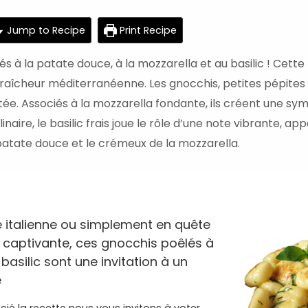
minutes
mi
Jump to Recipe
Print Recipe
à la patate douce, à la mozzarella et au basilic ! Cette
fraîcheur méditerranéenne. Les gnocchis, petites pépite
ée. Associés à la mozzarella fondante, ils créent une sy
naire, le basilic frais joue le rôle d’une note vibrante, a
atate douce et le crémeux de la mozzarella.
 italienne ou simplement en quête
t captivante, ces gnocchis poêlés à
basilic sont une invitation à un
e
cié la recette nous vous invitons à voter