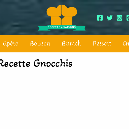
Apéro
Boisson
Brunch
Dessert
En
Recette Gnocchis