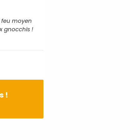
 à feu moyen
x gnocchis !
s !