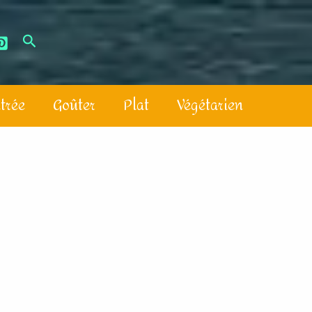
trée
Goûter
Plat
Végétarien