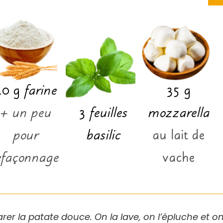
40
g
farine
35
g
+ un peu
3
feuilles
mozzarella
pour
basilic
au lait de
efaçonnage
vache
r la patate douce. On la lave, on l’épluche et o