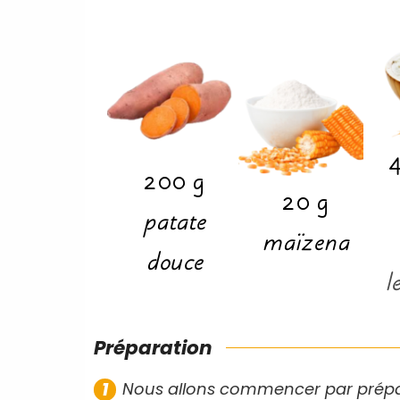
200
g
20
g
patate
maïzena
douce
l
Préparation
Nous allons commencer par prépare