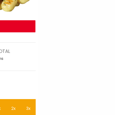
OTAL
ns
x
2x
3x