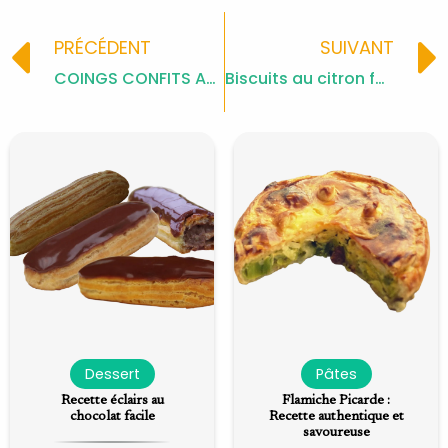
Prev
PRÉCÉDENT
SUIVANT
COINGS CONFITS AU FOUR
Biscuits au citron fondant dans la bouche
Dessert
Pâtes
Recette éclairs au
Flamiche Picarde :
chocolat facile
Recette authentique et
savoureuse