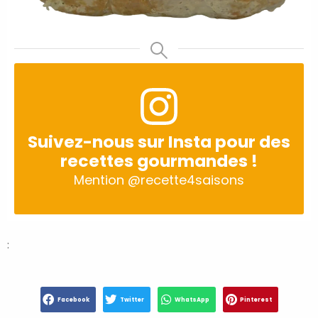
Suivez-nous sur Insta pour des
recettes gourmandes !
Mention
@recette4saisons
:
Facebook
Twitter
WhatsApp
Pinterest