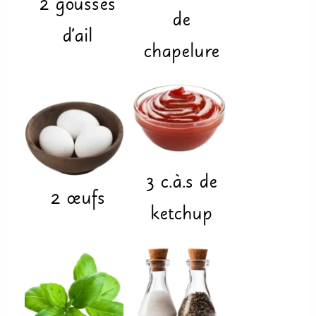
2
gousses
de
d'ail
chapelure
3
c.à.s
de
2
œufs
ketchup