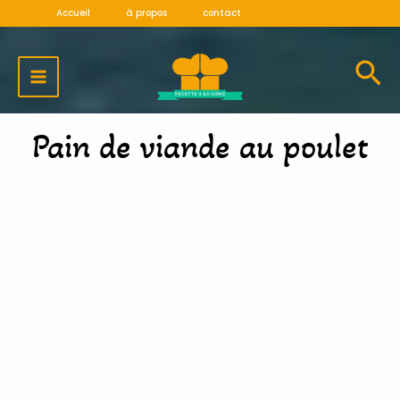
Aller
Accueil
à propos
contact
au
MAIN
contenu
MENU
Pain de viande au poulet