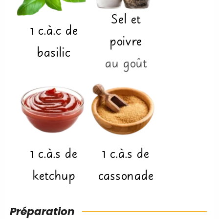
Sel et
1
c.à.c
de
poivre
basilic
au goût
1
c.à.s
de
1
c.à.s
de
ketchup
cassonade
Préparation