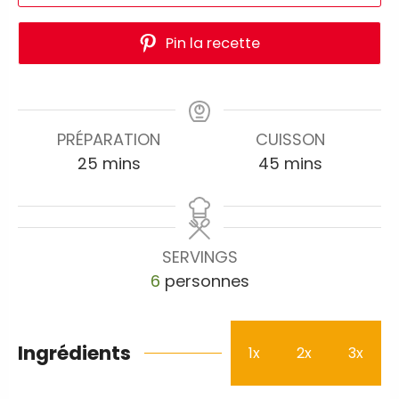
Pin la recette
PRÉPARATION
CUISSON
25
mins
45
mins
SERVINGS
6
personnes
Ingrédients
1x
2x
3x