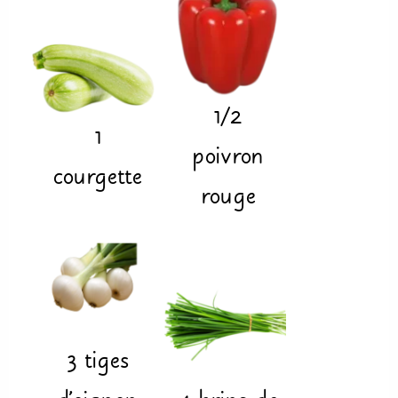
1/2
1
poivron
courgette
rouge
3
tiges