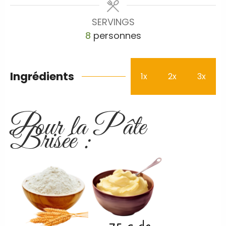
SERVINGS
8
personnes
Ingrédients
1x
2x
3x
Pour la Pâte
Brisée :