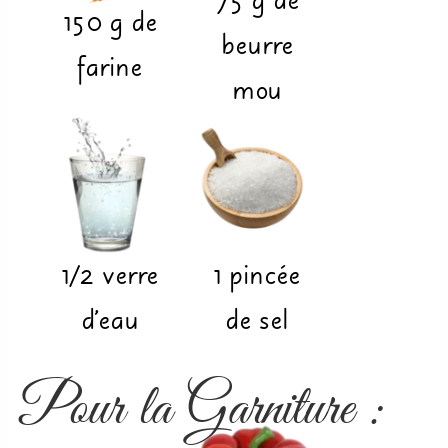
75
g
de
150
g
de
beurre
farine
mou
1/2
verre
1
pincée
d'eau
de sel
Pour la Garniture :