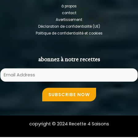
à propos
contact
Avertissement
Déclaration de confidentialité (UE)
Politique de confidentialité et cookies
abonnez à notre recettes
E
m
a
SUBSCRIBE NOW
i
l
A
d
copyright © 2024 Recette 4 Saisons
d