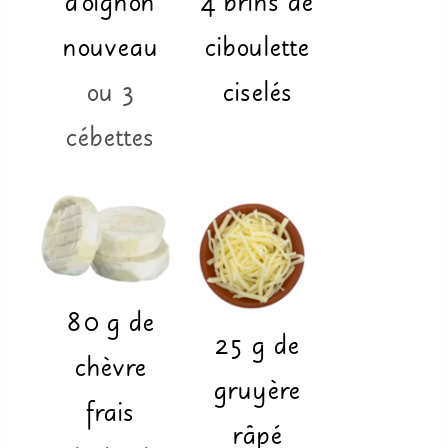
d'oignon
4
brins
de
nouveau
ciboulette
ou 3
ciselés
cébettes
80
g
de
25
g
de
chèvre
gruyère
frais
râpé