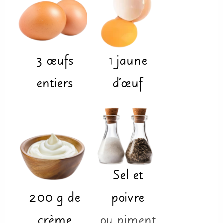
3
œufs
1
jaune
entiers
d'œuf
Sel et
200
g
de
poivre
crème
ou piment