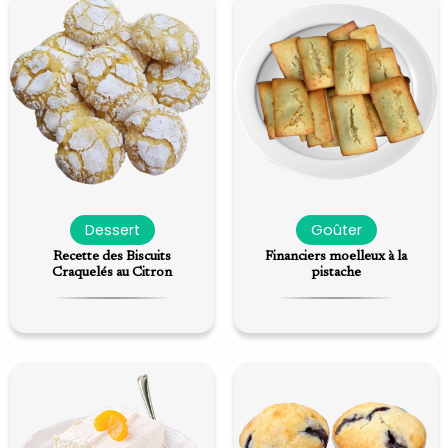
Dessert
Goûter
Recette des Biscuits
Financiers moelleux à la
Craquelés au Citron
pistache