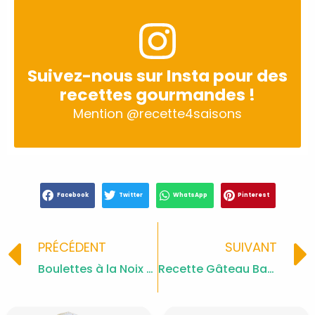
Suivez-nous sur Insta pour des
recettes gourmandes !
Mention
@recette4saisons
Facebook
Twitter
WhatsApp
Pinterest
Prev
PRÉCÉDENT
SUIVANT
Boulettes à la Noix de Coco et Chocolat Blanc
Recette Gâteau Basque à la Crème Pâtissière