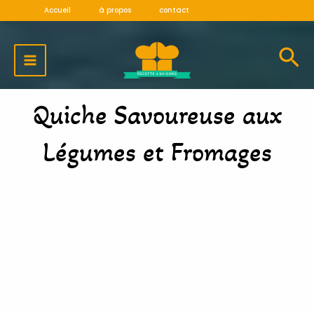
Aller
Accueil
à propos
contact
au
MAIN
contenu
MENU
Quiche Savoureuse aux
Légumes et Fromages