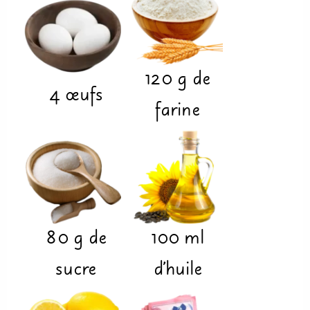
120
g
de
4
œufs
farine
80
g
de
100
ml
sucre
d'huile