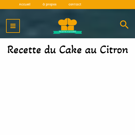
Aller
Accueil
à propos
contact
au
MAIN
contenu
MENU
Recette du Cake au Citron