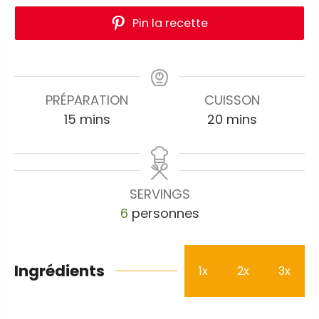
Pin la recette
PRÉPARATION
CUISSON
15
mins
20
mins
SERVINGS
6
personnes
Ingrédients
1x
2x
3x