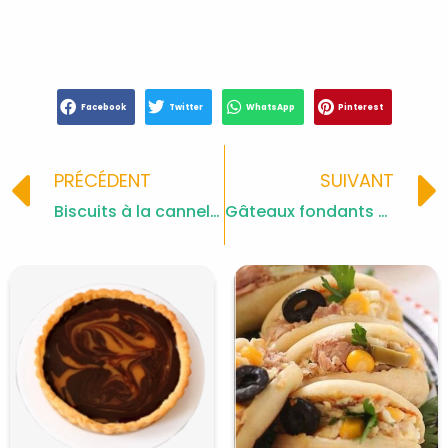
Facebook
Twitter
WhatsApp
Pinterest
Prev
PRÉCÉDENT
SUIVANT
Biscuits à la cannelle et aux flocons d’avoine
Gâteaux fondants à la noix de coco et confiture