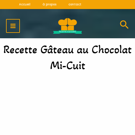
Aller
Accueil
à propos
contact
au
MAIN
contenu
MENU
Recette Gâteau au Chocolat
Mi-Cuit