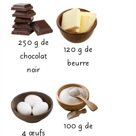
250
g
de
120
g
de
chocolat
beurre
noir
100
g
de
4
œufs