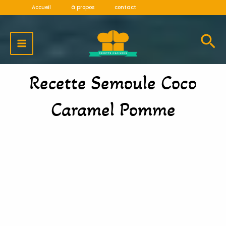
Aller
Accueil
à propos
contact
au
MAIN
contenu
MENU
Recette Semoule Coco
Caramel Pomme