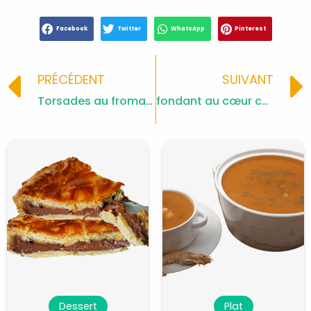
Facebook
Twitter
WhatsApp
Pinterest
Prev
PRÉCÉDENT
SUIVANT
Torsades au fromage
fondant au cœur coulant lait concentré
Dessert
Plat