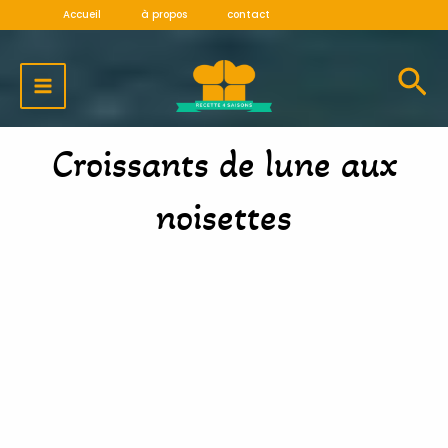
Aller
Accueil
à propos
contact
au
MAIN
contenu
MENU
Croissants de lune aux
noisettes