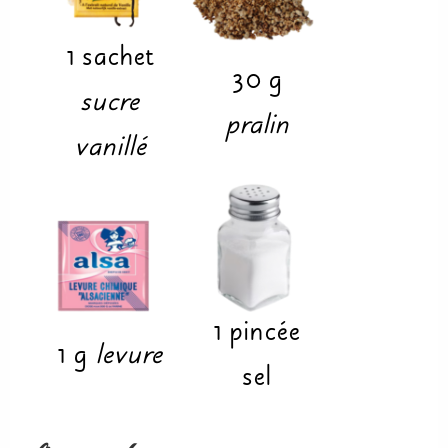
1
sachet
30
g
sucre
pralin
vanillé
1
pincée
1
g
levure
sel