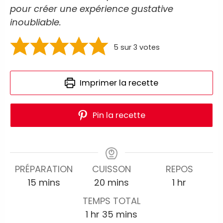
pour créer une expérience gustative
inoubliable.
5
sur
3
votes
Imprimer la recette
Pin la recette
PRÉPARATION
CUISSON
REPOS
15
mins
20
mins
1
hr
TEMPS TOTAL
1
hr
35
mins