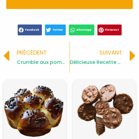
Facebook
Twitter
WhatsApp
Pinterest
Prev
PRÉCÉDENT
SUIVANT
Crumble aux pommes et cannelle
Délicieuse Recette de Tarte aux Kakis