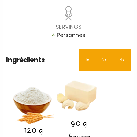
SERVINGS
4
Personnes
Ingrédients
1x
2x
3x
90
g
120
g