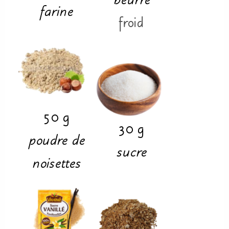
beurre
farine
froid
50
g
30
g
poudre de
sucre
noisettes