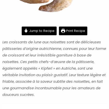
minutes
hour
minutes
minutes
hour
Jump to Recipe
Print Recipe
Les croissants de lune aux noisettes sont de délicieuses
pâtisseries d’origine autrichienne, connues pour leur forme
de croissant et leur irrésistible garniture à base de
noisettes. Ces petits chefs-d’œuvre de la pâtisserie,
également appelés « Kipferl » en Autriche, sont une
véritable invitation au plaisir gustatif. Leur texture légère et
friable, associée à la saveur subtile des noisettes, en fait
une gourmandise incontournable pour les amateurs de
douceurs sucrées.