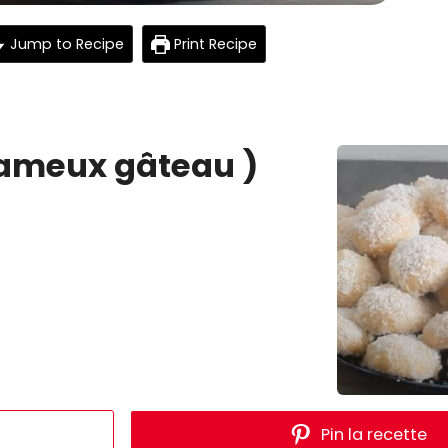
minutes
mi
Jump to Recipe
Print Recipe
fameux gâteau )
Pin la recette