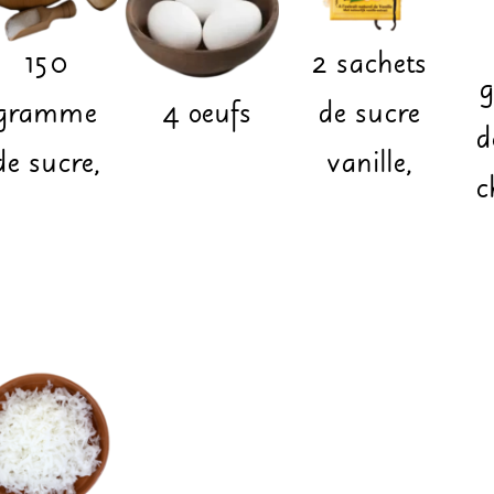
150
2
sachets
gramme
4
oeufs
de sucre
d
de sucre,
vanille,
c