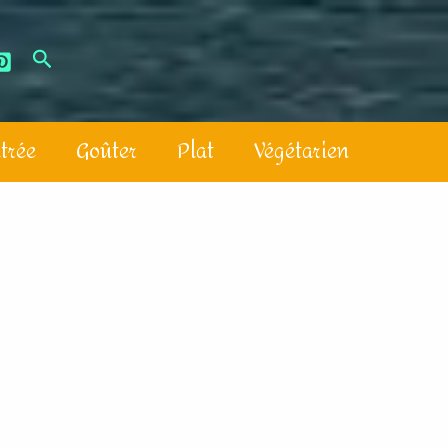
trée
Goûter
Plat
Végétarien