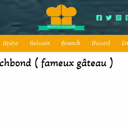
Apéro
Boisson
Brunch
Dessert
En
chbond ( fameux gâteau )