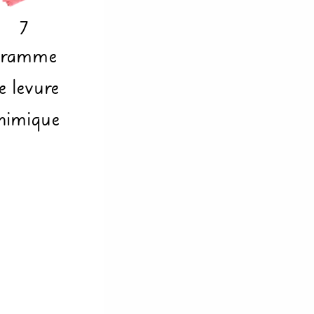
7
gramme
e levure
himique