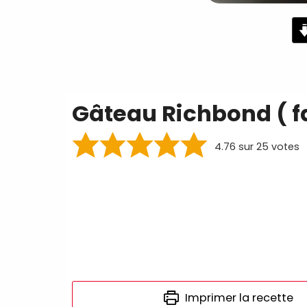
minutes
Gâteau Richbond ( 
4.76
sur
25
votes
Imprimer la recette