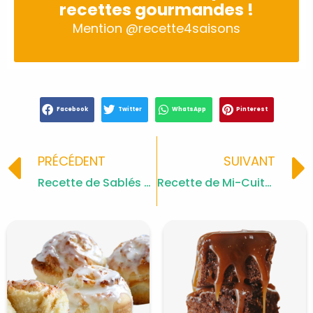
recettes gourmandes !
Mention
@recette4saisons
Facebook
Twitter
WhatsApp
Pinterest
Prev
PRÉCÉDENT
SUIVANT
Recette de Sablés Petits Hérissons
Recette de Mi-Cuits Pistache et Chocolat Blanc