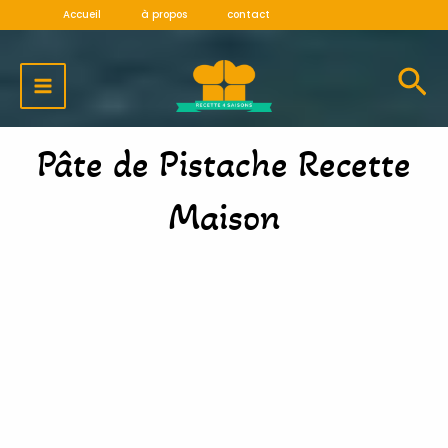
Aller
Accueil
à propos
contact
au
MAIN
contenu
MENU
Pâte de Pistache Recette
Maison