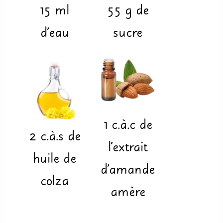
15
ml
55
g
de
d'eau
sucre
1
c.à.c
de
2
c.à.s
de
l'extrait
huile de
d'amande
colza
amère