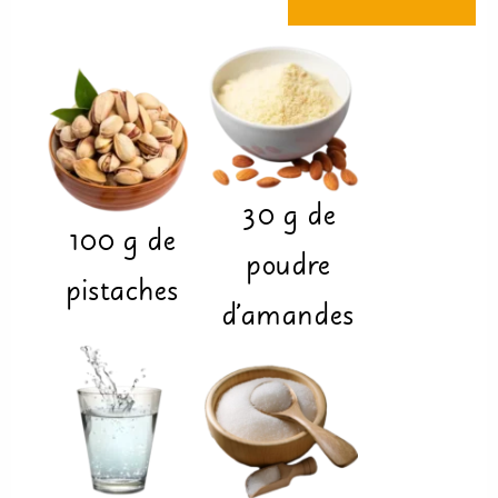
30
g
de
100
g
de
poudre
pistaches
d'amandes