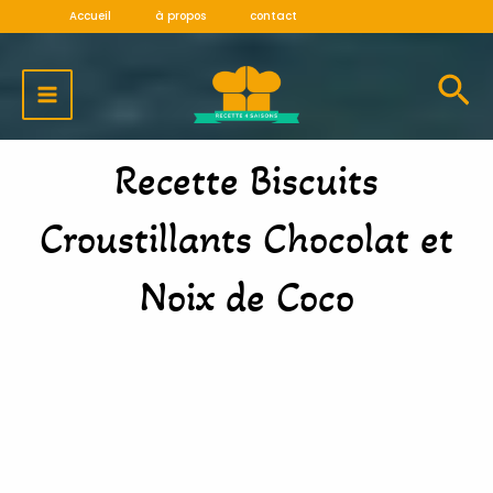
Aller
Accueil
à propos
contact
au
MAIN
contenu
MENU
Recette Biscuits
Croustillants Chocolat et
Noix de Coco