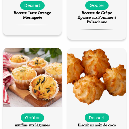
Dessert
Goûter
Recette Tarte Orange
Recette de Crêpe
Meringuée
Épaisse aux Pommes à
l’Alsacienne
Goûter
Dessert
muffins aux légumes
Biscuit au noix de coco