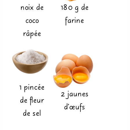
noix de
180
g
de
coco
farine
râpée
1
pincée
2
jaunes
de fleur
d’œufs
de sel