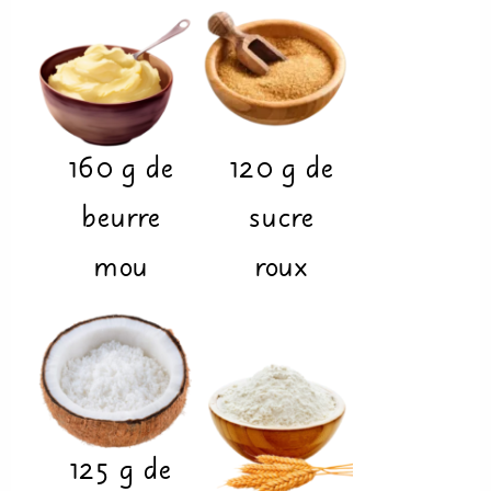
160
g
de
120
g
de
beurre
sucre
mou
roux
125
g
de