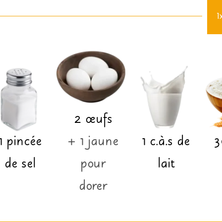
1
2
œufs
1
pincée
+ 1 jaune
1
c.à.s
de
3
de sel
pour
lait
dorer