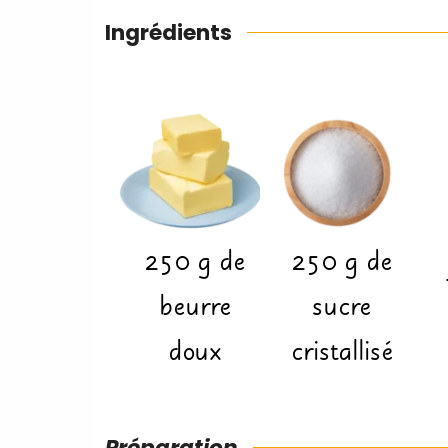
Ingrédients
250
g
de
250
g
de
beurre
sucre
doux
cristallisé
Préparation