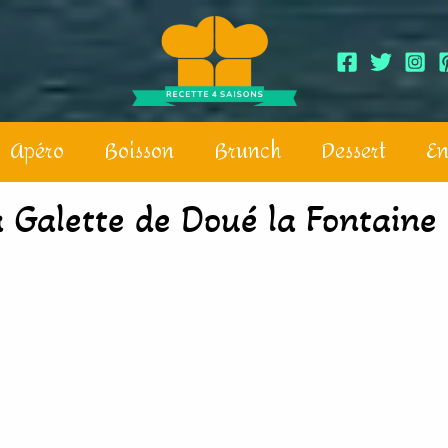
Apéro
Boisson
Brunch
Dessert
En
a Galette de Doué la Fontaine