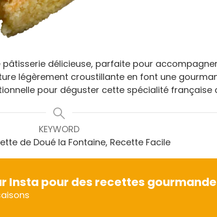
e pâtisserie délicieuse, parfaite pour accompagne
exture légèrement croustillante en font une gourm
itionnelle pour déguster cette spécialité française
KEYWORD
ette de Doué la Fontaine, Recette Facile
r Insta pour des recettes gourmande
aisons