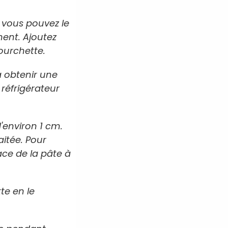
 vous pouvez le
ent. Ajoutez
fourchette.
à obtenir une
réfrigérateur
'environ 1 cm.
itée. Pour
ace de la pâte à
te en le