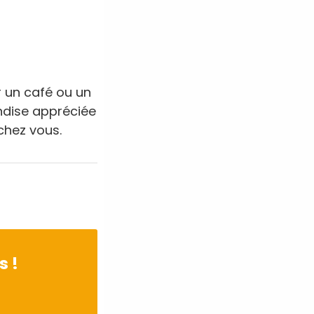
r un café ou un
andise appréciée
 chez vous.
s !