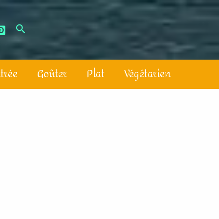
trée
Goûter
Plat
Végétarien