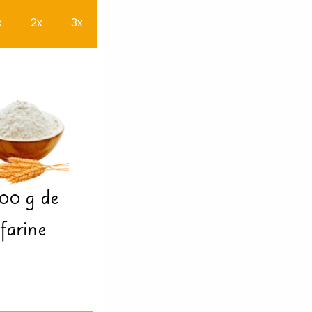
x
2x
3x
00
g
de
farine