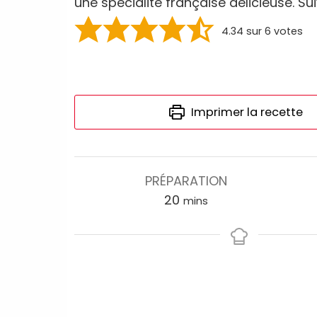
une spécialité française délicieuse. Sui
4.34
sur
6
votes
Imprimer la recette
PRÉPARATION
20
mins