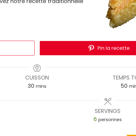
vez notre recette traditionnelle
Pin la recette
CUISSON
TEMPS T
30
50
mins
mi
SERVINGS
6
personnes