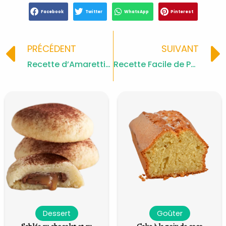
Facebook
Twitter
WhatsApp
Pinterest
Prev
PRÉCÉDENT
SUIVANT
Recette d’Amarettis à la Crème Marron
Recette Facile de Pâte à Beignets
Dessert
Goûter