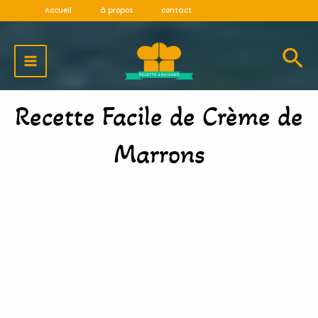
Aller
Accueil
à propos
contact
au
MAIN
contenu
MENU
Recette Facile de Crème de
Marrons