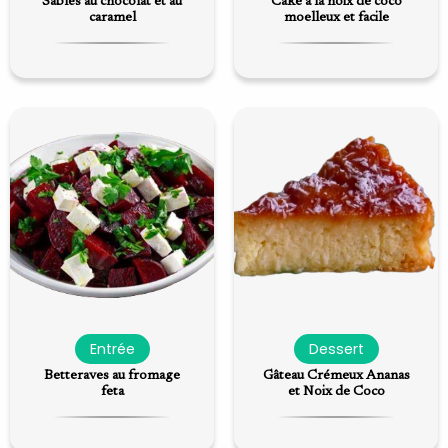
Sablés au chocolat et au
Cake à la noix de coco
caramel
moelleux et facile
Entrée
Dessert
Betteraves au fromage
Gâteau Crémeux Ananas
feta
et Noix de Coco