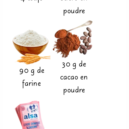
poudre
30
g
de
90
g
de
cacao en
farine
poudre