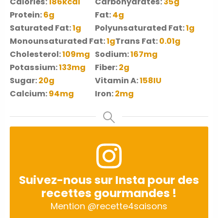
Calories:
186
kcal
Carbohydrates:
35
g
Protein:
6
g
Fat:
4
g
Saturated Fat:
1
g
Polyunsaturated Fat:
1
g
Monounsaturated Fat:
1
g
Trans Fat:
0.01
g
Cholesterol:
109
mg
Sodium:
167
mg
Potassium:
133
mg
Fiber:
2
g
Sugar:
20
g
Vitamin A:
158
IU
Calcium:
94
mg
Iron:
2
mg
Suivez-nous sur Insta pour des
recettes gourmandes !
Mention
@recette4saisons