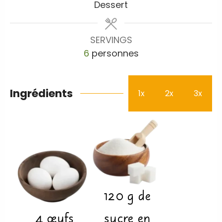
Dessert
SERVINGS
6
personnes
Ingrédients
1x
2x
3x
120
g
de
4
œufs
sucre en