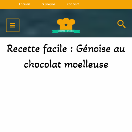
Aller
Accueil
à propos
contact
au
MAIN
contenu
MENU
Recette facile : Génoise au
chocolat moelleuse