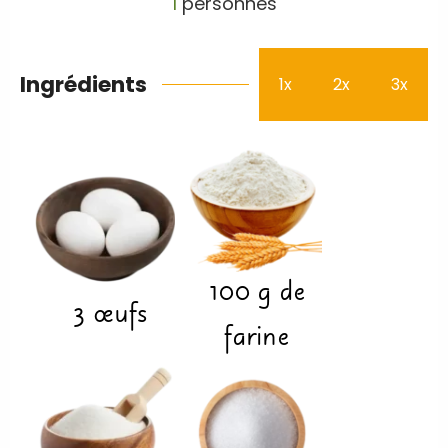
1
personnes
Ingrédients
1x
2x
3x
100
g
de
3
œufs
farine