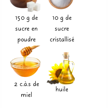
150
g
de
10
g
de
sucre en
sucre
poudre
cristallisé
2
c.à.s
de
huile
miel