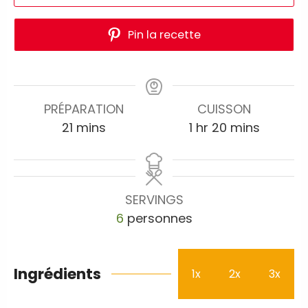
Pin la recette
PRÉPARATION
CUISSON
21
mins
1
hr
20
mins
SERVINGS
6
personnes
Ingrédients
1x
2x
3x