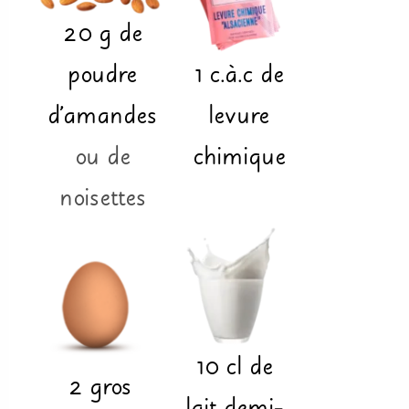
20
g
de
poudre
1
c.à.c
de
d'amandes
levure
ou de
chimique
noisettes
10
cl
de
2
gros