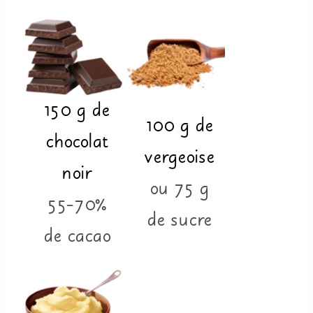
150
g
de
100
g
de
chocolat
vergeoise
noir
ou 75 g
55-70%
de sucre
de cacao