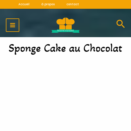
Aller
Accueil
à propos
contact
au
MAIN
contenu
MENU
Sponge Cake au Chocolat