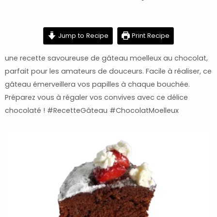
minutes
hour
minutes
Jump to Recipe
Print Recipe
une recette savoureuse de gâteau moelleux au chocolat,
parfait pour les amateurs de douceurs. Facile à réaliser, ce
gâteau émerveillera vos papilles à chaque bouchée.
Préparez vous à régaler vos convives avec ce délice
chocolaté ! #RecetteGâteau #ChocolatMoelleux