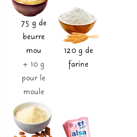
75
g
de
beurre
mou
120
g
de
+ 10 g
farine
pour le
moule