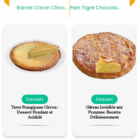
Prev
Barres Citron Chocolat Faciles et Gourmandes
Pain Tigré Chocolat : Recette Gourmande
Dessert
Dessert
Tarte Frangipane Citron :
Gâteau Invisible aux
Dessert Fondant et
Pommes: Recette
Acidulé
Délicieusement