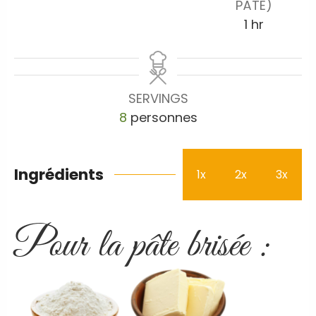
PÂTE)
1
hr
SERVINGS
8
personnes
Ingrédients
1x
2x
3x
Pour la pâte brisée :