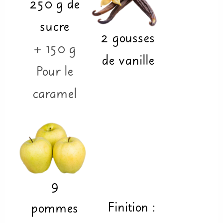
250
g
de
sucre
2
gousses
+ 150 g
de vanille
Pour le
caramel
9
Finition :
pommes