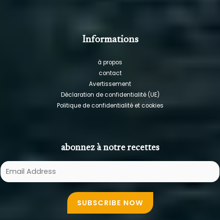
Informations
à propos
contact
Avertissement
Déclaration de confidentialité (UE)
Politique de confidentialité et cookies
abonnez à notre recettes
E
m
a
SUBSCRIBE NOW
i