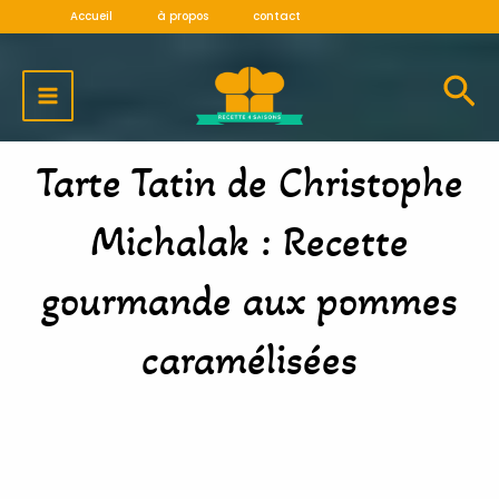
Aller
Accueil
à propos
contact
au
MAIN
contenu
MENU
Tarte Tatin de Christophe
Michalak : Recette
gourmande aux pommes
caramélisées