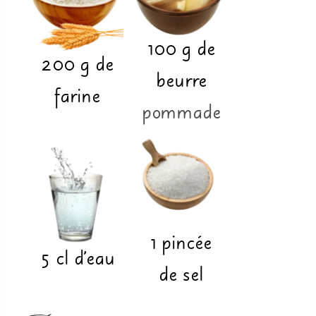
100
g
de
200
g
de
beurre
farine
pommade
1
pincée
5
cl
d'eau
de sel