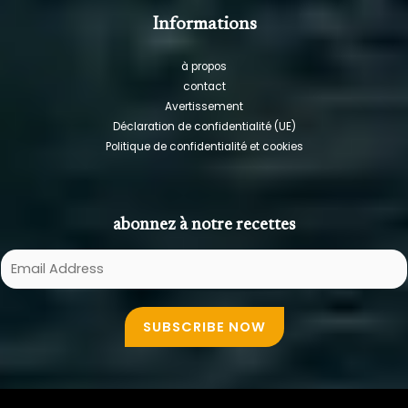
Informations
à propos
contact
Avertissement
Déclaration de confidentialité (UE)
Politique de confidentialité et cookies
abonnez à notre recettes
E
m
a
SUBSCRIBE NOW
i
l
A