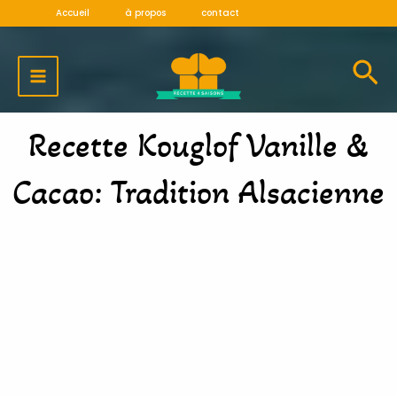
Aller
Accueil
à propos
contact
au
MAIN
contenu
MENU
Recette Kouglof Vanille &
Cacao: Tradition Alsacienne