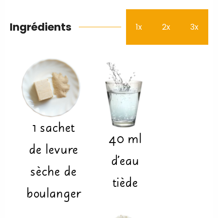
Ingrédients
1x
2x
3x
1
sachet
40
ml
de levure
d'eau
sèche de
tiède
boulanger