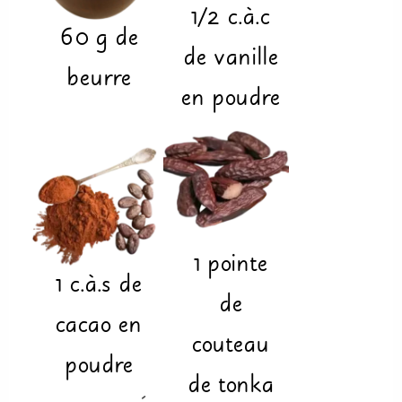
1/2
c.à.c
60
g
de
de vanille
beurre
en poudre
1
pointe
1
c.à.s
de
de
cacao en
couteau
poudre
de tonka