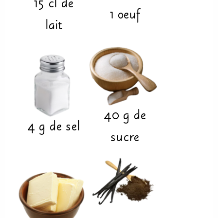
15
cl
de
1
oeuf
lait
40
g
de
4
g
de sel
sucre