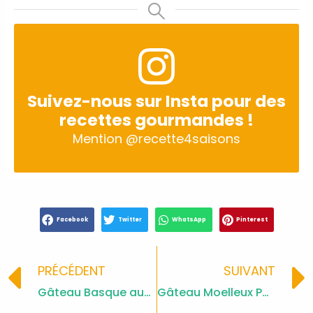
Suivez-nous sur Insta pour des
recettes gourmandes !
Mention
@recette4saisons
Facebook
Twitter
WhatsApp
Pinterest
Prev
PRÉCÉDENT
SUIVANT
Gâteau Basque aux Pommes: Douceur Traditionnelle
Gâteau Moelleux Pommes Frangipane